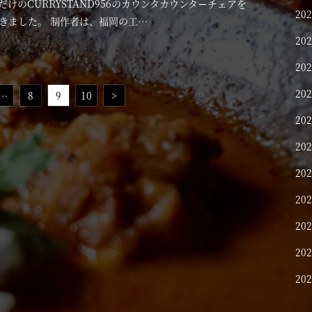
けのCURRYSTAND956のカウンタカウンターチェアを
20
きました。 制作者は、福岡の工…
20
20
20
…
8
9
10
>
20
20
20
20
20
20
20