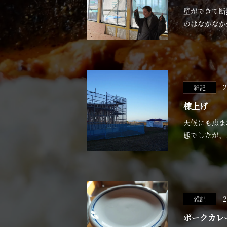
壁ができて断
のはなかなか
2
雑記
棟上げ
天候にも恵ま
態でしたが、
2
雑記
ポークカレ