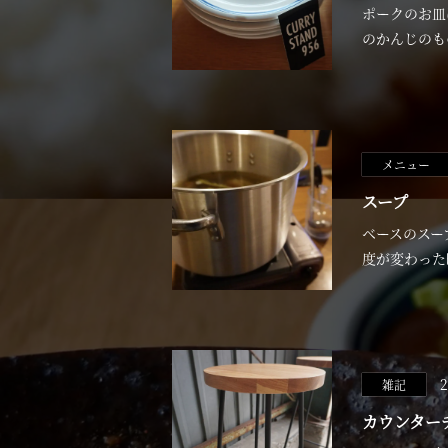
ポークのお皿
のかんじのも
メニュー
スープ
ベースのスー
度が変わった
2
雑記
カウンター