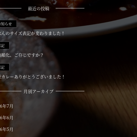
最近の投稿
お知らせ
はんのサイズ表記が変わりました！
雑記
熱順化、ご存じですか？
雑記
至カレーありがとうございました！
月別アーカイブ
26年7月
26年6月
26年5月