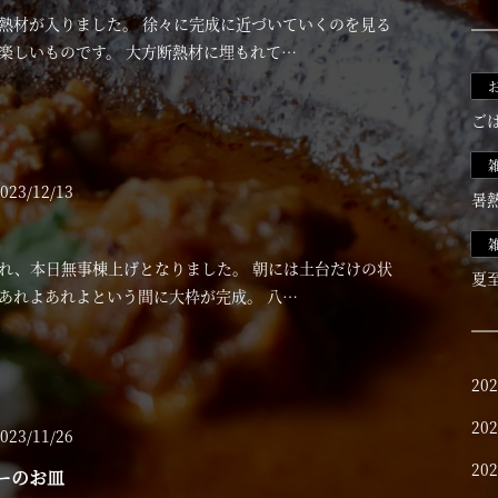
熱材が入りました。 徐々に完成に近づいていくのを見る
楽しいものです。 大方断熱材に埋もれて…
ご
023/12/13
暑
れ、本日無事棟上げとなりました。 朝には土台だけの状
夏
あれよあれよという間に大枠が完成。 八…
20
20
023/11/26
20
ーのお皿