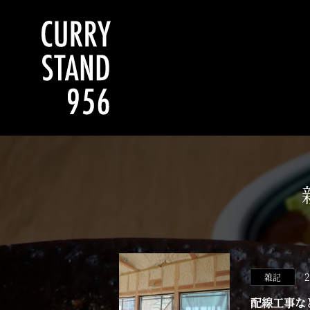
2
雑記
配線工事な