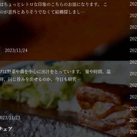
20
はちょっとレトロな印象のこちらのお皿になります。 こ
のが意外とありそうでなくて結構探しまし…
20
TOP
20
20
NEWS & BLOG
2023/11/24
20
ACCESS
20
プは野菜や鶏を中心に出汁をとっています。 量や時間、温
20
CONTACT
時、同じ旨みを出せるのか、今日も研究…
20
INSTAGRAM
20
20
023/11/23
20
チェア
20