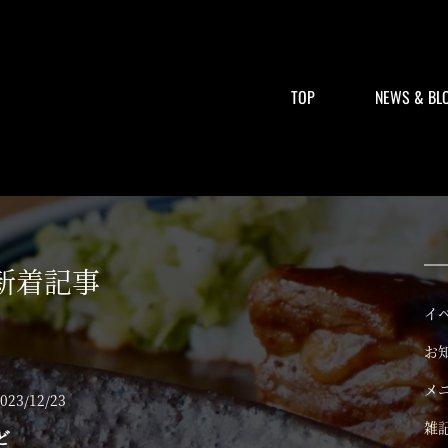
TOP
NEWS & BL
新着記事
イ
お
メ
023/12/23
雑
ど