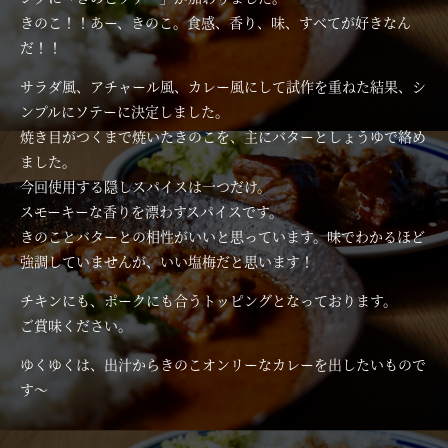
きのこ！！あー、きのこ。食感、香り、味、すべてが好きなん
だ！！
サラダ風、アチャール風、カレー風にして試作を重ねた結果、シ
ンプルにソテーに決定しました。
焼き目がつくまで焼いたきのこを、主にバターとしょうゆで絡め
ました。
今回使用する隠しスパイスは一つだけ。
スモーキーな香りを漂わすスパイスです。
きのことバターとの相性がいいと思っています。味でわかるほど
強調していませんが、いい塩梅だと思います！
チキンにも、ポークにも合うトッピングとなっております。
ご賞味ください。
ゆくゆくは、出汁からきのこオンリーなカレーを出したいもので
す～