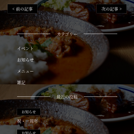
< 前の記事
次の記事 >
カテゴリー
イベント
お知らせ
メニュー
雑記
TOP
最近の投稿
NEWS & BLOG
お知らせ
祝・一周年
ACCESS
お知らせ